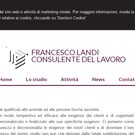
 del sito web e attività di marketing mirate. Per maggiori informazioni, riveda la
 relative ai cookie, cliccando su 'Gestisci Cookie'
FRANCESCO LANDI
CONSULENTE DEL LAVORO
Home
Lo studio
Attività
News
Contat
i qualificati alle aziende ed alle persone fisiche assistite.
in modo tempestivo ed efficace alle esigenze dei clienti e di supportarli
ersonalizzato e finalizzato alle sue specifiche esigenze. Ci poniamo come
curezza e discrezionalità le esigenze dei nostri clienti e di diventare il loro
uccesso del nostro studio non può che derivare dalla totale soddisfazione del