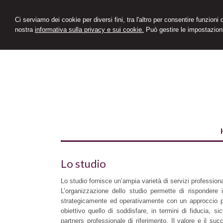
Ci serviamo dei cookie per diversi fini, tra l'altro per consentire funzioni
nostra
informativa sulla privacy e sui cookie.
Può gestire le impostazioni
Lo studio
Lo studio fornisce un’ampia varietà di servizi professional
L’organizzazione dello studio permette di rispondere 
strategicamente ed operativamente con un approccio p
obiettivo quello di soddisfare, in termini di fiducia, si
partners professionale di riferimento. Il valore e il s