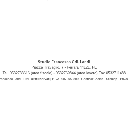
Studio Francesco CdL Landi
Piazza Travaglio, 7 -
Ferrara
44121
,
FE
Tel.
0532733616 (area fiscale) - 0532769844 (area lavoro)
Fax
0532711488
ncesco Landi. Tutti i diritti riservati | P.IVA 00872050380 |
Gestisci Cookie
-
Sitemap
-
Priva